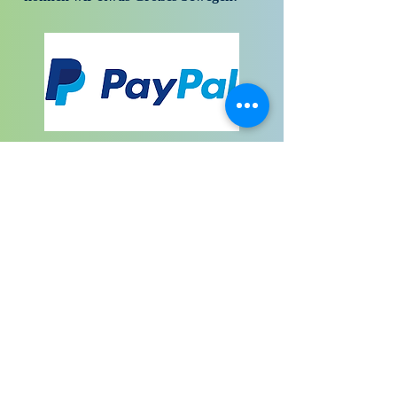
Überweisung:
C24 Bank - Mario Dieringer
BIC: DEFFDEFFXXX
IBAN: DE40 5002 4024 9296 8727 01
For international transfer:
Wise - Mario Dieringer
IBAN: BE04 9675 2454 3731
BIC: TRWIBEB1XXX