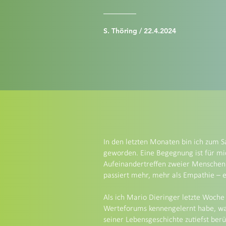
S. Thöring / 22.4.2024
In den letzten Monaten bin ich zum
geworden. Eine Begegnung ist für mi
Aufeinandertreffen zweier Menschen
passiert mehr, mehr als Empathie – e
Als ich Mario Dieringer letzte Woch
Werteforums kennengelernt habe, wa
seiner Lebensgeschichte zutiefst berü