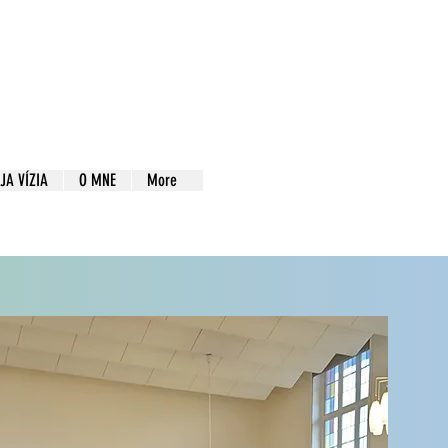
JA VÍZIA
O MNE
More