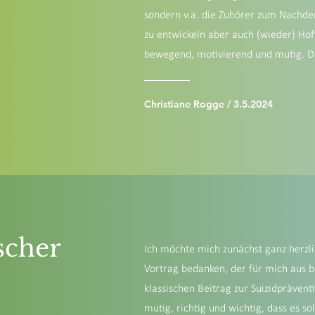
sondern v.a. die Zuhörer zum Nachde
zu entwickeln aber auch (wieder) Hof
bewegend, motivierend und mutig. Dan
Christiane Rogge / 3.5.2024
scher
Ich möchte mich zunächst ganz herzli
Vortrag bedanken, der für mich aus be
klassischen Beitrag zur Suizidpräventio
mutig, richtig und wichtig, dass es so