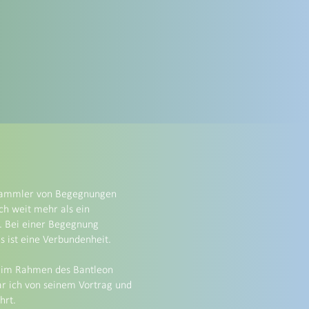
 Sammler von Begegnungen
ch weit mehr als ein
. Bei einer Begegnung
s ist eine Verbundenheit.
e im Rahmen des Bantleon
r ich von seinem Vortrag und
hrt.