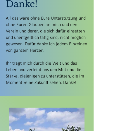
Danke!
All das wäre ohne Eure Unterstützung und
ohne Euren Glauben an mich und den
Verein und derer, die sich dafür einsetzen
und unentgeltlich tätig sind, nicht möglich
gewesen. Dafür danke ich jedem Einzelnen
von ganzem Herzen.
Ihr tragt mich durch die Welt und das
Leben und verleiht uns den Mut und die
Stärke, diejenigen zu unterstützen, die im
Moment keine Zukunft sehen. Danke!