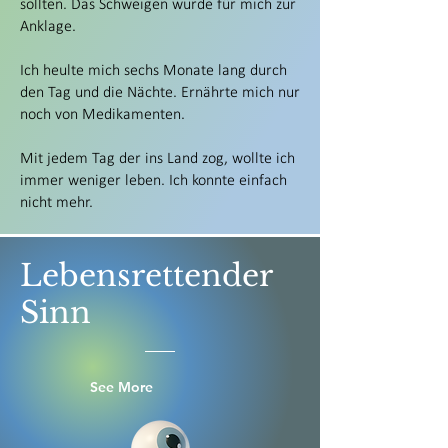
sollten. Das Schweigen wurde für mich zur
Anklage.
Ich heulte mich sechs Monate lang durch
den Tag und die Nächte. Ernährte mich nur
noch von Medikamenten.
Mit jedem Tag der ins Land zog, wollte ich
immer weniger leben. Ich konnte einfach
nicht mehr.
Lebensrettender
Sinn
See More