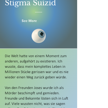
Stigma Suizid
See More
Die Welt hatte von einem Moment zum
anderen, aufgehört zu existieren. Ich
wusste, dass mein komplettes Leben in
Millionen Stücke gerissen war und es nie
wieder einen Weg zurück geben würde.
Von den Freunden Joses wurde ich als
Mörder beschimpft und gemieden.
Freunde und Bekannte lösten sich in Luft
auf. Viele wussten nicht, was sie sagen