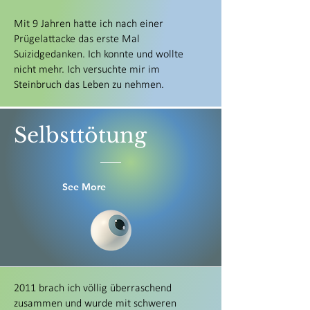
Mit 9 Jahren hatte ich nach einer
Prügelattacke das erste Mal
Suizidgedanken. Ich konnte und wollte
nicht mehr. Ich versuchte mir im
Steinbruch das Leben zu nehmen.
Selbsttötung
See More
2011 brach ich völlig überraschend
zusammen und wurde mit schweren