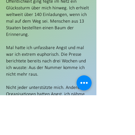
Öffentlichkeit ging fegte im Netz ein
Glückssturm über mich hinweg. Ich erhielt
weltweit über 140 Einladungen, wenn ich
mal auf dem Weg sei. Menschen aus 13
Staaten bestellten einen Baum der
Erinnerung.
Mal hatte ich unfassbare Angst und mal
war ich extrem euphorisch. Die Presse
berichtete bereits nach drei Wochen und
ich wusste: Aus der Nummer komme ich
nicht mehr raus.
Nicht jeder unterstützte mich. Andere
Organisationen hatten Angst, ich nähme
Ihnen etwas weg.
Ab Januar 2018 habe ich alles verschenkt
und verkauft was in meiner Wohnung
stand, die ich dann auch auflöste. Ich
besitze nichts mehr.