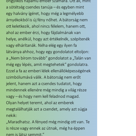
öngyilkos hajlamú ember számára. Ott áll, mint
a sötétség csendes tanúja – és egyben mint
egy halvány ígéret, hogy még a legmélyebb
árnyékokból is új fény nőhet. A bátorság nem
ott keletkezik, ahol nincs félelem, hanem ott,
ahol az ember érzi, hogy fájdalmának van
helye, anélkül, hogy azt értékelnék, szépítenék
vagy elhárítanák. Néha elég egy ilyen fa
látványa ahhoz, hogy egy gondolatot eltoljon:
a „Nem bírom tovább” gondolatot a „Talán van
még egy lépés, amit megtehetek” gondolatra.
Ezzel a fa az emberi lélek ellenállóképességének
szimbólumává válik. A bátorság nem erőt
jelent, hanem azt a csendes tudatot, hogy
mindennek ellenére még mindig a világ része
vagy – és hogy nem kell feladnod magad.
Olyan helyet teremt, ahol az emberek
megtalálhatják azt a csendet, amely azt súgja
nekik:
„Maradhatsz. A fényed még mindig ott van. Te
is része vagy ennek az útnak, még ha éppen
nem is látsz semmit.”