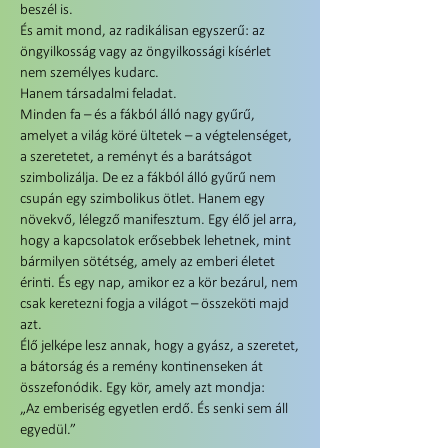
beszél is.
És amit mond, az radikálisan egyszerű: az
öngyilkosság vagy az öngyilkossági kísérlet
nem személyes kudarc.
Hanem társadalmi feladat.
Minden fa – és a fákból álló nagy gyűrű,
amelyet a világ köré ültetek – a végtelenséget,
a szeretetet, a reményt és a barátságot
szimbolizálja. De ez a fákból álló gyűrű nem
csupán egy szimbolikus ötlet. Hanem egy
növekvő, lélegző manifesztum. Egy élő jel arra,
hogy a kapcsolatok erősebbek lehetnek, mint
bármilyen sötétség, amely az emberi életet
érinti. És egy nap, amikor ez a kör bezárul, nem
csak keretezni fogja a világot – összeköti majd
azt.
Élő jelképe lesz annak, hogy a gyász, a szeretet,
a bátorság és a remény kontinenseken át
összefonódik. Egy kör, amely azt mondja:
„Az emberiség egyetlen erdő. És senki sem áll
egyedül.”