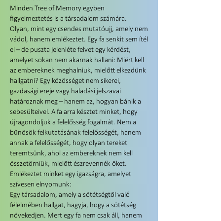
Minden Tree of Memory egyben
figyelmeztetés is a társadalom számára.
Olyan, mint egy csendes mutatóujj, amely nem
vádol, hanem emlékeztet. Egy fa senkit sem ítél
el – de puszta jelenléte felvet egy kérdést,
amelyet sokan nem akarnak hallani: Miért kell
az embereknek meghalniuk, mielőtt elkezdünk
hallgatni? Egy közösséget nem sikerei,
gazdasági ereje vagy haladási jelszavai
határoznak meg – hanem az, hogyan bánik a
sebesülteivel. A fa arra késztet minket, hogy
újragondoljuk a felelősség fogalmát. Nem a
bűnösök felkutatásának felelősségét, hanem
annak a felelősségét, hogy olyan tereket
teremtsünk, ahol az embereknek nem kell
összetörniük, mielőtt észrevennék őket.
Emlékeztet minket egy igazságra, amelyet
szívesen elnyomunk:
Egy társadalom, amely a sötétségtől való
félelmében hallgat, hagyja, hogy a sötétség
növekedjen. Mert egy fa nem csak áll, hanem