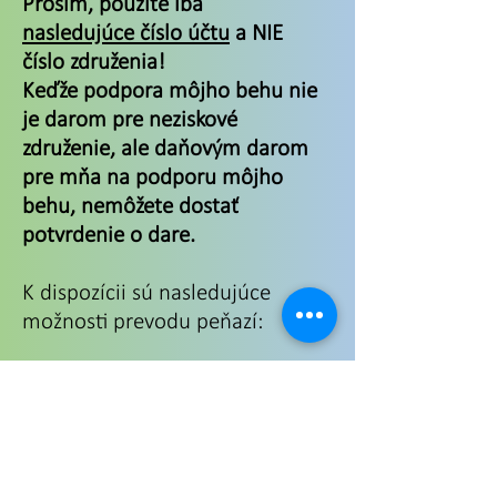
Prosím, použite iba
nasledujúce číslo účtu
a NIE
číslo združenia!
Keďže podpora môjho behu nie
je darom pre neziskové
združenie, ale daňovým darom
pre mňa na podporu môjho
behu, nemôžete dostať
potvrdenie o dare.
K dispozícii sú nasledujúce
možnosti prevodu peňazí:
Bankový prevod:
C24 Bank - Mario Dieringer
BIC: DEFFDEFFXXX
_cc781905-5cde- 3194-