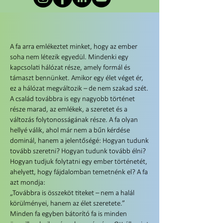
A fa arra emlékeztet minket, hogy az ember
soha nem létezik egyedül. Mindenki egy
kapcsolati hálózat része, amely formál és
támaszt bennünket. Amikor egy élet véget ér,
ez a hálózat megváltozik – de nem szakad szét.
A család továbbra is egy nagyobb történet
része marad, az emlékek, a szeretet és a
változás folytonosságának része. A fa olyan
hellyé válik, ahol már nem a bűn kérdése
dominál, hanem a jelentőségé: Hogyan tudunk
tovább szeretni? Hogyan tudunk tovább élni?
Hogyan tudjuk folytatni egy ember történetét,
ahelyett, hogy fájdalomban temetnénk el? A fa
azt mondja:
„Továbbra is összeköt titeket – nem a halál
körülményei, hanem az élet szeretete.”
Minden fa egyben bátorító fa is minden