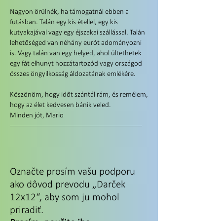
Nagyon örülnék, ha támogatnál ebben a
futásban. Talán egy kis étellel, egy kis
kutyakajával vagy egy éjszakai szállással. Talán
lehetőséged van néhány eurót adományozni
is. Vagy talán van egy helyed, ahol ültethetek
egy fát elhunyt hozzátartozód vagy országod
összes öngyilkosság áldozatának emlékére.
Köszönöm, hogy időt szántál rám, és remélem,
hogy az élet kedvesen bánik veled.
Minden jót, Mario
Označte prosím vašu podporu
ako dôvod prevodu „Darček
12x12“, aby som ju mohol
priradiť.